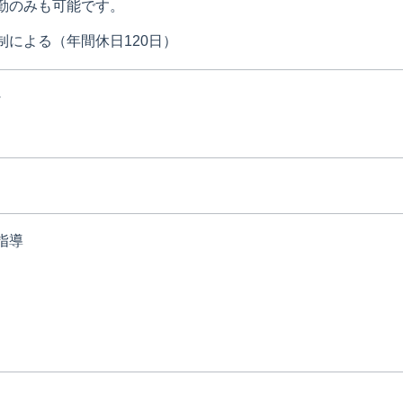
勤のみも可能です。
制による（年間休日120日）
～
指導