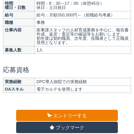
時間
時間：8：30～17：00（休憩45分）
曜日・日数
休日：土日祝日
給与
給与：月額350,000円～（前職給与考慮）
職種
事務
仕事内容
医事課スタッフの人材育成業務を中心に、報告書
作成、返戻・査定等の確認等をお願いします。
初年度は契約職員、次年度、役職者として正職員
登用となります。
募集人数
1人
応募資格
実務経験
DPC導入病院での実務経験
OAスキル
電子カルテを使用します
エントリーする
ブックマーク